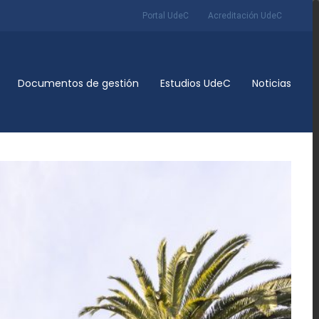
Portal UdeC
Acreditación UdeC
Documentos de gestión
Estudios UdeC
Noticias