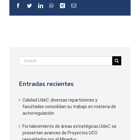
Facebook
Twitter
LinkedIn
WhatsApp
Xing
Email
Search
for:
Entradas recientes
Calidad UdeC: diversas reparticiones y
facultades consolidan su trabajo en materia de
autorregulación
Fortalecimiento de áreas estratégicas UdeC: se
presentan avances de Proyectos UCO
respaldados por el Mineduc