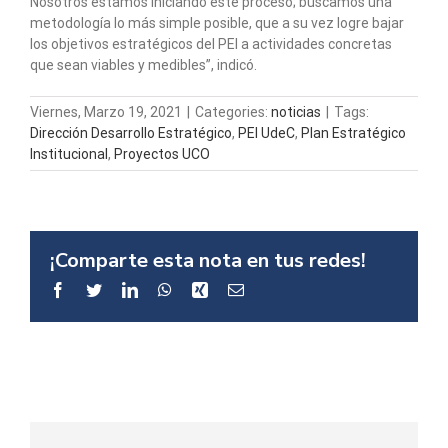
Nosotros estamos iniciando este proceso; buscamos una
metodología lo más simple posible, que a su vez logre bajar
los objetivos estratégicos del PEI a actividades concretas
que sean viables y medibles”, indicó.
Viernes, Marzo 19, 2021
|
Categories:
noticias
|
Tags:
Dirección Desarrollo Estratégico
,
PEI UdeC
,
Plan Estratégico
Institucional
,
Proyectos UCO
¡Comparte esta nota en tus redes!
Facebook
Twitter
LinkedIn
WhatsApp
Xing
Email