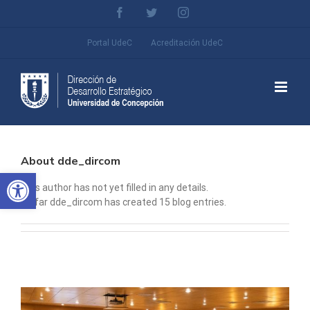
Skip
Facebook
Twitter
Instagram
to
content
Portal UdeC
Acreditación UdeC
About
dde_dircom
Abrir barra de herramientas
This author has not yet filled in any details.
So far dde_dircom has created 15 blog entries.